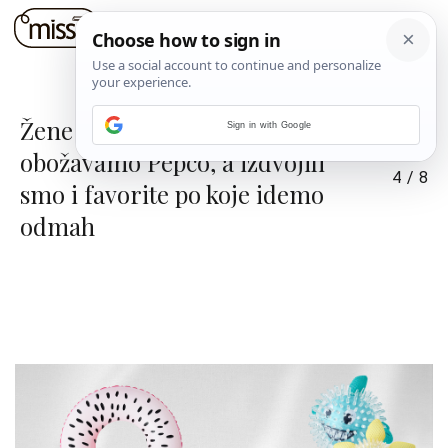
Žene razumiju zašto
Sign in with Google
obožavamo Pepco, a izdvojili
4
/
8
smo i favorite po koje idemo
odmah