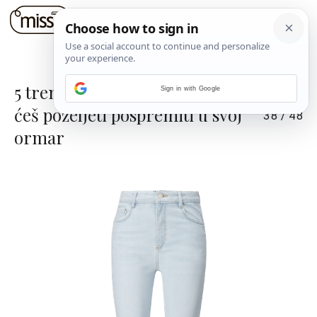
5 trendi ljetna stajlinga koja
Sign in with Google
ćeš poželjeti pospremiti u svoj
38
/
48
ormar