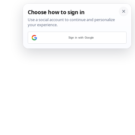
Sign in with Google
28
/
48