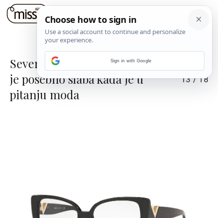
Severina nam je otkrila na što
Sign in with Google
je posebno slaba kada je u
13
/
18
pitanju moda