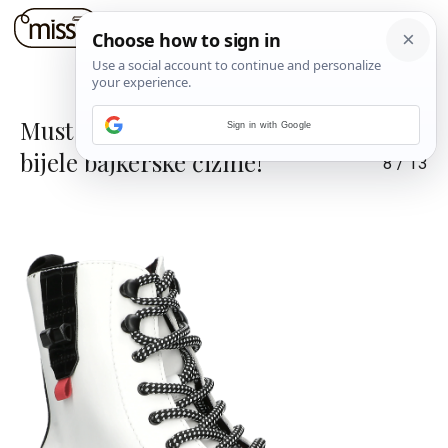
Must have obuća ove jeseni su
Sign in with Google
bijele bajkerske čizme!
8
/
13