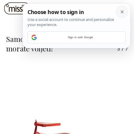
Samo da je crveno: Boja koju
Sign in with Google
morate voljeti!
3
/
7