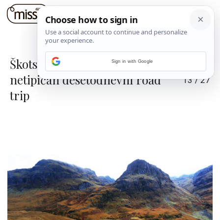
Škotska: Jedan sasvim
Sign in with Google
netipičan desetodnevni road
13
/
27
trip