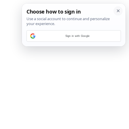
Sign in with Google
6
/
7