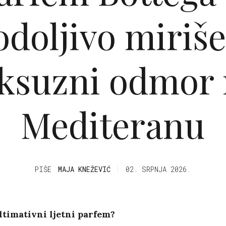
odoljivo miriše
ksuzni odmor
Mediteranu
PIŠE
MAJA KNEŽEVIĆ
02. SRPNJA 2026.
ltimativni ljetni parfem?