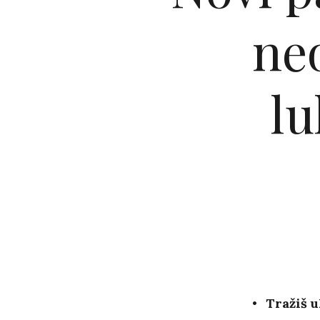
ne
lu
Tražiš u