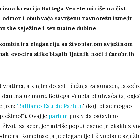
isna kreacija Bottega Venete miriše na čisti
i odmor i obuhvaća savršenu ravnotežu između
anske svježine i senzualne dubine
kombinira eleganciju sa živopisnom svježinom
ah evocira slike blagih ljetnih noći i čarobnih
d vratima, a s njim dolazi i čežnja za suncem, lakoć
m danima uz more. Bottega Veneta obuhvaća taj osje
cijom:
'Balliamo Eau de Parfum
' (koji bi se mogao
plešimo!“). Ovaj je
parfem
poziv da ostavimo
život iza sebe, jer miriše poput esencije ekskluziv
dmora. Kombinacija je elegancije i živopisne svježi