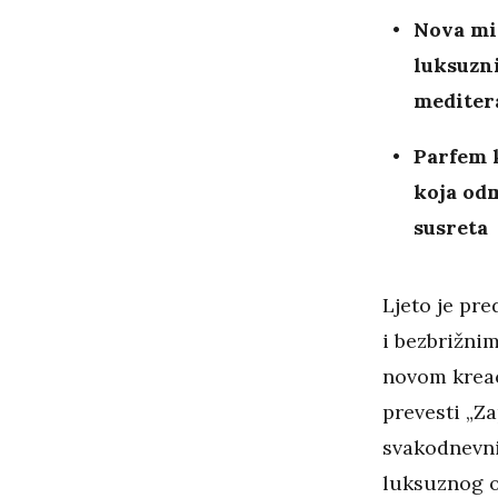
Nova mir
luksuzn
mediter
Parfem 
koja odm
susreta
Ljeto je pre
i bezbrižni
novom krea
prevesti „Za
svakodnevni 
luksuznog o